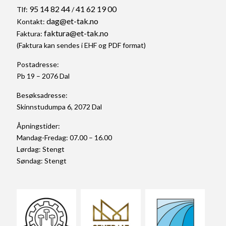
95 14 82 44
41 62 19 00
Tlf:
/
dag@et-tak.no
Kontakt:
faktura@et-tak.no
Faktura:
(Faktura kan sendes i EHF og PDF format)
Postadresse:
Pb 19 – 2076 Dal
Besøksadresse:
Skinnstudumpa 6, 2072 Dal
Åpningstider:
Mandag-Fredag: 07.00 – 16.00
Lørdag: Stengt
Søndag: Stengt