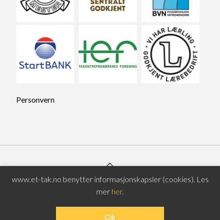
Personvern
www.et-tak.no benytter informasjonskapsler (cookies). Les
© 2025 Eidsvoll Taktekking AS - Driftes av
RESPONSIV
mer
her.
MEDIA
Ok